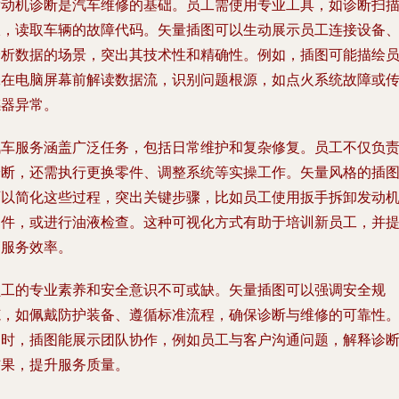
发动机诊断是汽车维修的基础。员工需使用专业工具，如诊断扫
仪，读取车辆的故障代码。矢量插图可以生动展示员工连接设备
分析数据的场景，突出其技术性和精确性。例如，插图可能描绘
工在电脑屏幕前解读数据流，识别问题根源，如点火系统故障或
感器异常。
汽车服务涵盖广泛任务，包括日常维护和复杂修复。员工不仅负
诊断，还需执行更换零件、调整系统等实操工作。矢量风格的插
可以简化这些过程，突出关键步骤，比如员工使用扳手拆卸发动
部件，或进行油液检查。这种可视化方式有助于培训新员工，并
高服务效率。
员工的专业素养和安全意识不可或缺。矢量插图可以强调安全规
范，如佩戴防护装备、遵循标准流程，确保诊断与维修的可靠性
同时，插图能展示团队协作，例如员工与客户沟通问题，解释诊
结果，提升服务质量。