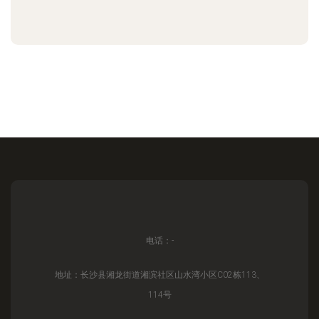
电话：-
地址：长沙县湘龙街道湘滨社区山水湾小区C02栋113、
114号