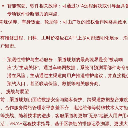
智能驾驶、软件相关故障
：可通过OTA远程解决或引导至具
专项软件诊断能力的网点。
常规保养、车身钣金、轮胎等
：可由广泛的授权合作网络高效承
接。
所有维修过程、用料、工时价格应在APP上尽可能透明化展示，消
用户疑虑。
预测性维护与主动服务
：渠道规划的最高境界是变“被动响
应”为“主动关怀”。通过车辆网数据，系统可预测零部件寿命
潜在风险，主动通过主渠道向用户推送维护建议，并直接提
预约入口，甚至联动保险、救援等相关服务商。
、 挑战与展望
当前，渠道规划仍面临数据安全与隐私保护、跨渠道数据整合难
大、合作服务网络管理水平参差不齐、电池维修等特殊技术人才
缺等挑战。随着技术的进步，客服渠道将更加“无形”地嵌入用户用
活，VR/AR远程技术指导、基于区块链的维修记录溯源、更强