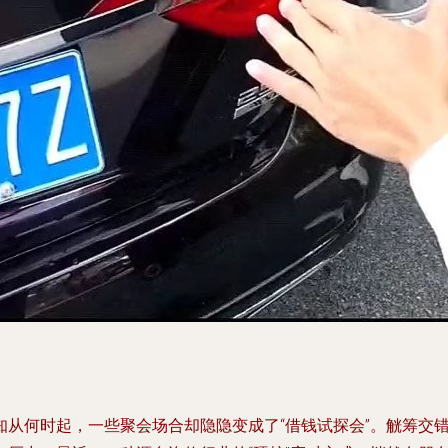
知从何时起，一些聚会场合却隐隐变成了“借钱试探会”。觥筹交