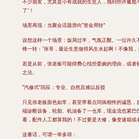
不少朋友，尤其是小有成就的生意人，感到些许尴尬与
了”！
场景再现：当聚会话题滑向“资金周转”
设想这样一个场景：饭局过半，气氛正酣。一位许久
锋一转：“张哥，最近生意做得风生水起啊！不像我，
若是从前，张老板可能得费心找些委婉的理由，或者
之法。
“汽修式”回应：专业、自然且难以反驳
只见张老板面色如常，甚至带着点同病相怜的诚恳，
端诊断设备，轮胎、机油备了一仓库，现金流也紧巴
看，配件人工都算我的！不过要是大修，像变速箱或者
这番话，可谓一举多得：