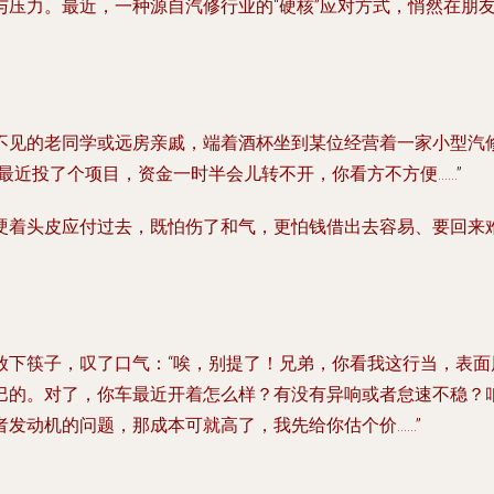
压力。最近，一种源自汽修行业的“硬核”应对方式，悄然在朋
不见的老同学或远房亲戚，端着酒杯坐到某位经营着一家小型汽
最近投了个项目，资金一时半会儿转不开，你看方不方便……”
硬着头皮应付过去，既怕伤了和气，更怕钱借出去容易、要回来难
放下筷子，叹了口气：“唉，别提了！兄弟，你看我这行当，表
巴的。对了，你车最近开着怎么样？有没有异响或者怠速不稳？
发动机的问题，那成本可就高了，我先给你估个价……”