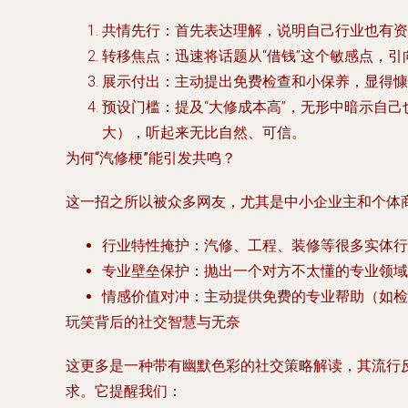
共情先行
：首先表达理解，说明自己行业也有资
转移焦点
：迅速将话题从“借钱”这个敏感点，
展示付出
：主动提出免费检查和小保养，显得慷
预设门槛
：提及“大修成本高”，无形中暗示自
大），听起来无比自然、可信。
为何“汽修梗”能引发共鸣？
这一招之所以被众多网友，尤其是中小企业主和个体商
行业特性掩护
：汽修、工程、装修等很多实体行
专业壁垒保护
：抛出一个对方不太懂的专业领域
情感价值对冲
：主动提供免费的专业帮助（如检查
玩笑背后的社交智慧与无奈
这更多是一种带有幽默色彩的社交策略解读，其流行
求。它提醒我们：